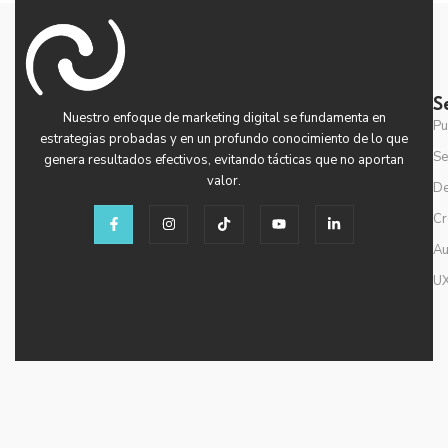
S
Nuestro enfoque de marketing digital se fundamenta en
Pu
estrategias probadas y en un profundo conocimiento de lo que
Se
genera resultados efectivos, evitando tácticas que no aportan
valor.​
De
F
I
T
Y
L
Cr
a
n
i
o
i
c
s
k
u
n
Au
e
t
t
t
k
b
a
o
u
e
o
g
k
b
d
UX
o
r
e
i
k
a
n
-
m
-
f
i
n