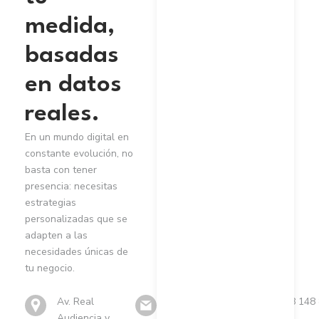
medida,
basadas
en datos
reales.
En un mundo digital en
constante evolución, no
basta con tener
presencia: necesitas
estrategias
personalizadas que se
adapten a las
necesidades únicas de
tu negocio.
Av. Real
info@metamorfosis360.com
098 148
Audiencia y