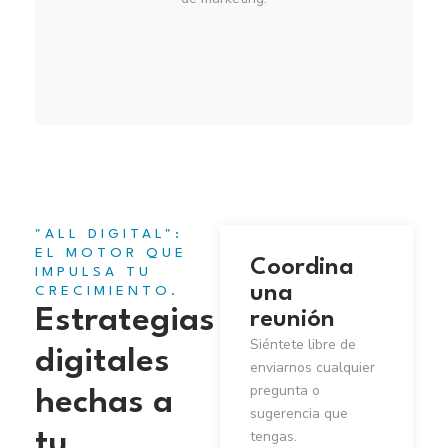
"ALL DIGITAL":
EL MOTOR QUE
Coordina
IMPULSA TU
una
CRECIMIENTO.
Estrategias
reunión
Siéntete libre de
digitales
enviarnos cualquier
pregunta o
hechas a
sugerencia que
tengas.
tu