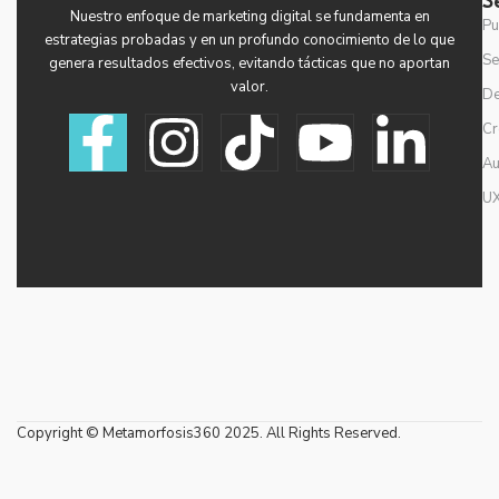
S
Nuestro enfoque de marketing digital se fundamenta en
Pu
estrategias probadas y en un profundo conocimiento de lo que
Se
genera resultados efectivos, evitando tácticas que no aportan
valor.​
De
F
I
T
Y
L
Cr
Au
a
n
i
o
i
UX
c
s
k
u
n
e
t
t
t
k
b
a
o
u
e
o
g
k
b
d
Copyright © Metamorfosis360 2025. All Rights Reserved.
o
r
e
i