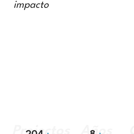
impacto
Projectos
Años