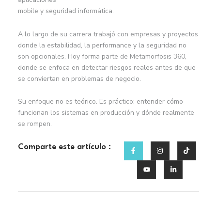
mobile y seguridad informática.
A lo largo de su carrera trabajó con empresas y proyectos
donde la estabilidad, la performance y la seguridad no
son opcionales. Hoy forma parte de Metamorfosis 360,
donde se enfoca en detectar riesgos reales antes de que
se conviertan en problemas de negocio.
Su enfoque no es teórico. Es práctico: entender cómo
funcionan los sistemas en producción y dónde realmente
se rompen.
F
Y
I
L
T
Comparte este artículo :
a
o
n
i
i
c
u
s
n
k
e
t
t
k
t
b
u
a
e
o
o
b
g
d
k
o
e
r
i
k
a
n
-
m
-
f
i
n