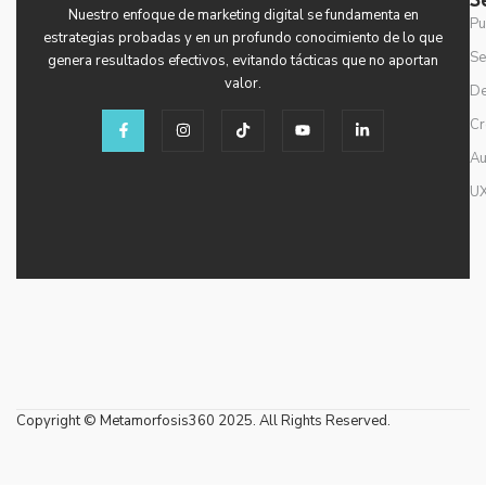
S
Nuestro enfoque de marketing digital se fundamenta en
Pu
estrategias probadas y en un profundo conocimiento de lo que
Se
genera resultados efectivos, evitando tácticas que no aportan
valor.​
De
F
I
T
Y
L
Cr
a
n
i
o
i
c
s
k
u
n
Au
e
t
t
t
k
b
a
o
u
e
o
g
k
b
d
UX
o
r
e
i
k
a
n
-
m
-
f
i
n
Copyright © Metamorfosis360 2025. All Rights Reserved.